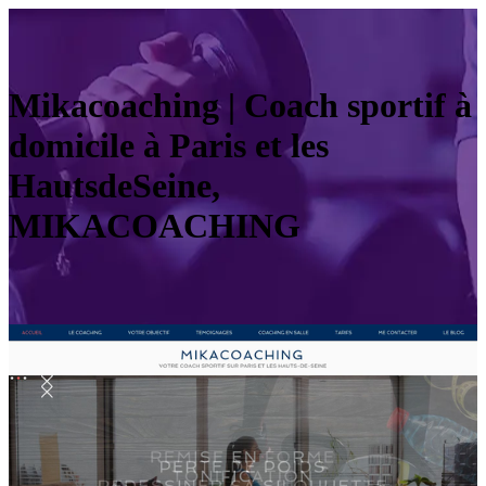
Mikacoa­ching | Coach sportif à
domicile à Paris et les
HautsdeSeine,
MIKACOACHING