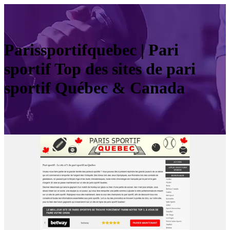
Parisspor­tifque­bec | Pari
sportif Top des sites de pari
sportif Québec & Canada