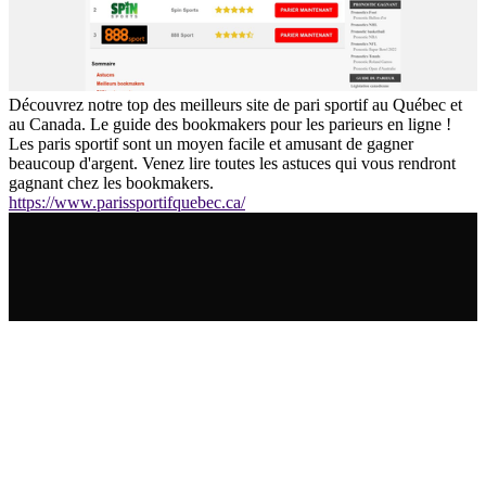
Découvrez notre top des meilleurs site de pari sportif au Québec et
au Canada. Le guide des bookmakers pour les parieurs en ligne !
Les paris sportif sont un moyen facile et amusant de gagner
beaucoup d'argent. Venez lire toutes les astuces qui vous rendront
gagnant chez les bookmakers.
https://www.parissportifquebec.ca/